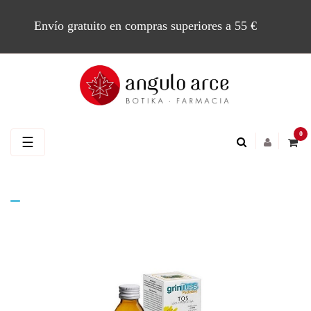
Envío gratuito en compras superiores a 55 €
0
Navegación
☰
de
palanca