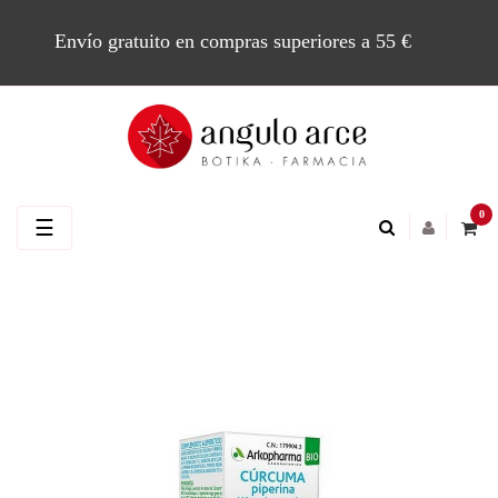
Envío gratuito en compras superiores a 55 €
0
Navegación
☰
de
palanca