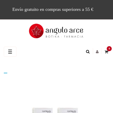
Envío gratuito en compras superiores a 55 €
0
Navegación
☰
de
palanca