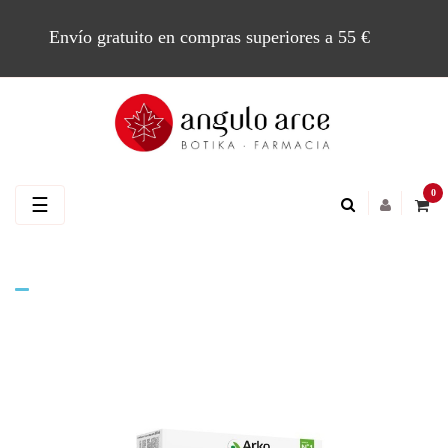
Envío gratuito en compras superiores a 55 €
0
Navegación
☰
de
palanca