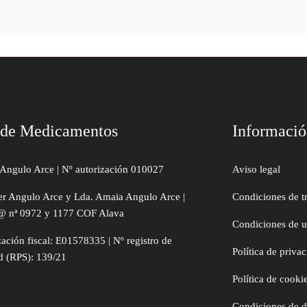
 de Medicamentos
Informaci
Angulo Arce | Nº autorización 010027
Aviso legal
er Angulo Arce y Lda. Amaia Angulo Arce |
Condiciones de t
@ nª 0972 y 1177 COF Alava
Condiciones de 
zación fiscal: E01578335 | Nº registro de
Política de priva
d (RPS): 139/21
Política de cooki
Condiciones de 