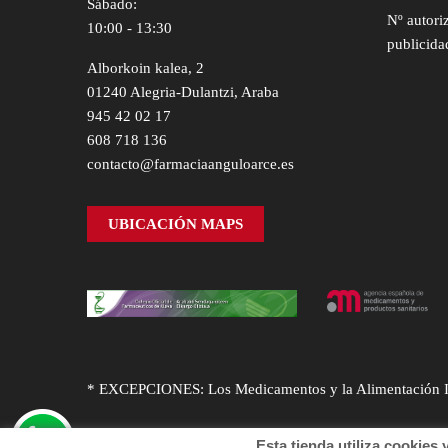
Sábado:
Nº autori
10:00 - 13:30
publicida
Alborkoin kalea, 2
01240 Alegria-Dulantzi, Araba
945 42 02 17
608 718 136
contacto@farmaciaanguloarce.es
UBICACIÓN MAPS
* EXCEPCIONES: Los Medicamentos y la Alimentación Infa
Esta tienda utiliza cookies y o