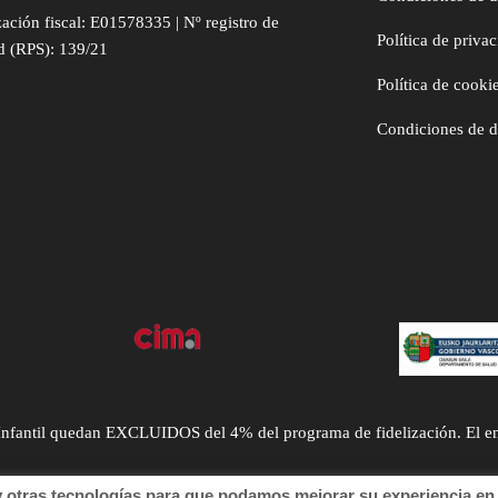
zación fiscal: E01578335 | Nº registro de
Política de priva
d (RPS): 139/21
Política de cooki
Condiciones de 
ntil quedan EXCLUIDOS del 4% del programa de fidelización. El envío
tras tecnologías para que podamos mejorar su experiencia en n