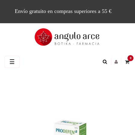
Envío gratuito en compras superiores a 55 €
0
Navegación
☰
de
palanca