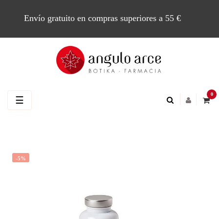
Envío gratuito en compras superiores a 55 €
0
Navegación
☰
de
palanca
-5%