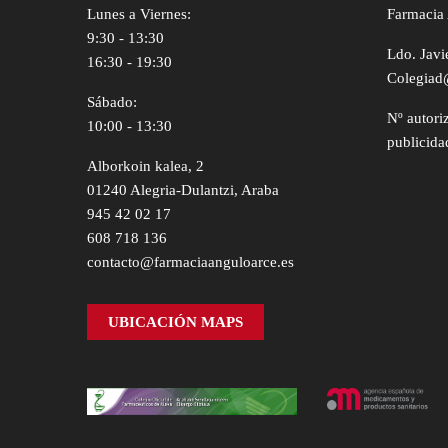
Lunes a Viernes:
Farmacia 
9:30 - 13:30
Ldo. Javi
16:30 - 19:30
Colegiad
Sábado:
Nº autori
10:00 - 13:30
publicida
Alborkoin kalea, 2
01240 Alegria-Dulantzi, Araba
945 42 02 17
608 718 136
contacto@farmaciaanguloarce.es
UBICACIÓN MAPS