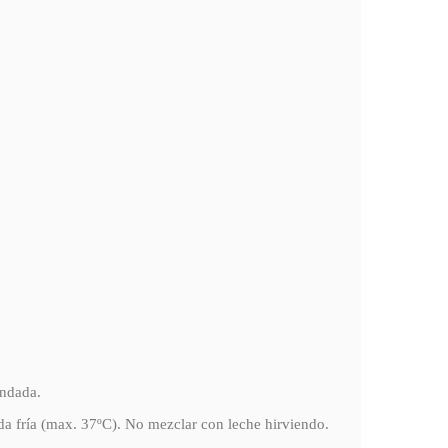
endada.
ida fría (max. 37ºC). No mezclar con leche hirviendo.