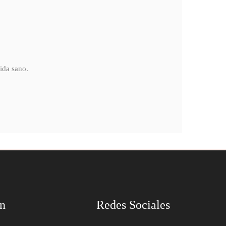
ida sano.
ón
Redes Sociales