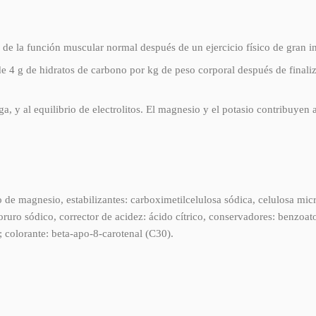
de la función muscular normal después de un ejercicio físico de gran in
 de 4 g de hidratos de carbono por kg de peso corporal después de finali
ga, y al equilibrio de electrolitos. El magnesio y el potasio contribuye
de magnesio, estabilizantes: carboximetilcelulosa sódica, celulosa mic
oruro sódico, corrector de acidez: ácido cítrico, conservadores: benzoat
 colorante: beta-apo-8-carotenal (C30).