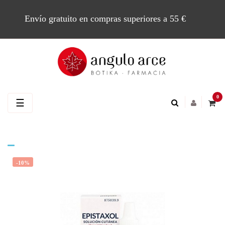
Envío gratuito en compras superiores a 55 €
0
Navegación
☰
de
palanca
-10%