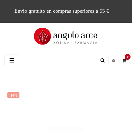
Envío gratuito en compras superiores a 55 €
0
Navegación
☰
de
palanca
-10%