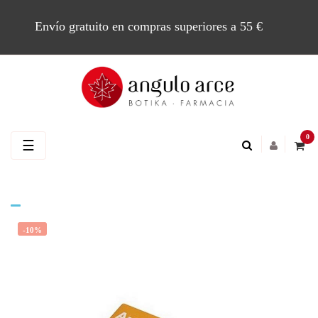
Envío gratuito en compras superiores a 55 €
0
Navegación
☰
de
palanca
-10%