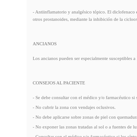
- Antiinflamatorio y analgésico tópico. El diclofenaco 
otros prostanoides, mediante la inhibición de la ciclo
ANCIANOS
Los ancianos pueden ser especialmente susceptibles a 
CONSEJOS AL PACIENTE
- Se debe consultar con el médico y/o farmacéutico si se
- No cubrir la zona con vendajes oclusivos.
- No debe aplicarse sobre zonas de piel con quemaduras
- No exponer las zonas tratadas al sol o a fuentes de 
- Consultar con el médico y/o farmacéutico si los sín