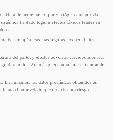
onsiderablemente menor por vía tópica que por vía
istémico ha dado lugar a efectos tóxicos fetales en
micos.
ernativas terapéuticas más seguras, los beneficios
retraso del parto, y efectos adversos cardiopulmonares
y oligohidramnios. Además puede aumentar el tiempo de
os. En humanos, los datos preclínicos obtenidos en
lofenaco han revelado que no existe un riesgo