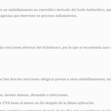
es un antiinflamatorio no esteroídico derivado del ácido fenilacético, qu
oxigenasa que interviene en procesos inflamatorios.
las reacciones adversas del diclofenaco, por lo que se recomienda usar
 han descrito reacciones alérgicas previas a otros antiinflamatorios, incl
, heridas abiertas, dermatitis o infecciones.
luz UVA hasta al menos un día después de la última aplicación.
tomas continúan o empeoran después de los días que se establecen en el 