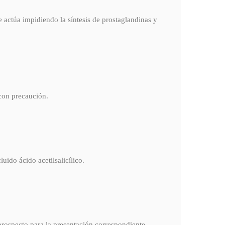
e actúa impidiendo la síntesis de prostaglandinas y
 con precaución.
uido ácido acetilsalicílico.
prospecto para la presentación correspondiente.