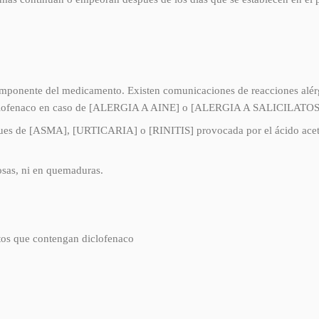
componente del medicamento. Existen comunicaciones de reacciones alér
r diclofenaco en caso de [ALERGIA A AINE] o [ALERGIA A SALICILATOS
ques de [ASMA], [URTICARIA] o [RINITIS] provocada por el ácido acetils
osas, ni en quemaduras.
tos que contengan diclofenaco