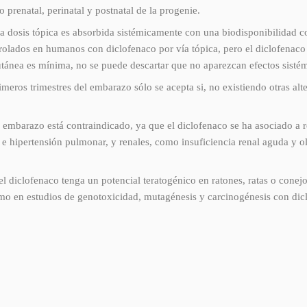
o prenatal, perinatal y postnatal de la progenie.
dosis tópica es absorbida sistémicamente con una biodisponibilidad c
olados en humanos con diclofenaco por vía tópica, pero el diclofenaco s
cutánea es mínima, no se puede descartar que no aparezcan efectos sisté
imeros trimestres del embarazo sólo se acepta si, no existiendo otras alt
e embarazo está contraindicado, ya que el diclofenaco se ha asociado a 
us e hipertensión pulmonar, y renales, como insuficiencia renal aguda 
l diclofenaco tenga un potencial teratogénico en ratones, ratas o conej
como en estudios de genotoxicidad, mutagénesis y carcinogénesis con dic