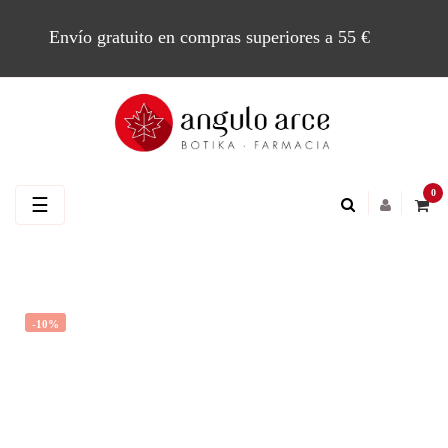
Envío gratuito en compras superiores a 55 €
0
Navegación
☰
de
palanca
-10%