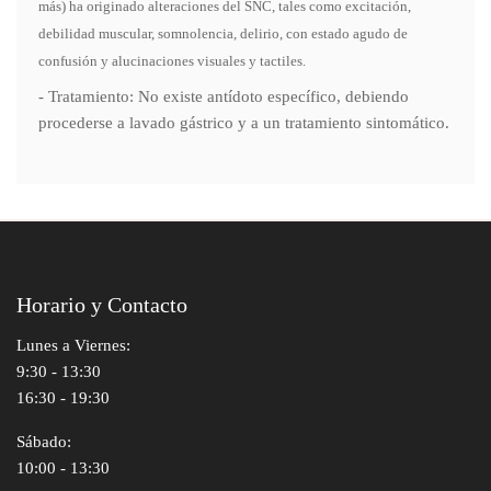
más) ha originado alteraciones del SNC, tales como excitación,
debilidad muscular, somnolencia, delirio, con estado agudo de
confusión y alucinaciones visuales y tactiles.
- Tratamiento: No existe antídoto específico, debiendo
procederse a lavado gástrico y a un tratamiento sintomático.
Horario y Contacto
Lunes a Viernes:
9:30 - 13:30
16:30 - 19:30
Sábado:
10:00 - 13:30