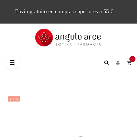
Envío gratuito en compras superiores a 55 €
0
Navegación
☰
de
palanca
-10%