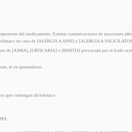
componente del medicamento. Existen comunicaciones de reacciones alér
r diclofenaco en caso de [ALERGIA A AINE] o [ALERGIA A SALICILATOS
ques de [ASMA], [URTICARIA] o [RINITIS] provocada por el ácido acetils
osas, ni en quemaduras.
tos que contengan diclofenaco
TES