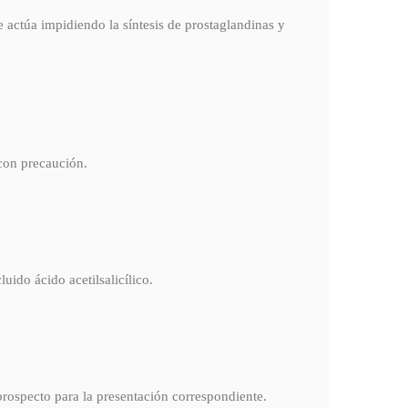
e actúa impidiendo la síntesis de prostaglandinas y
 con precaución.
uido ácido acetilsalicílico.
prospecto para la presentación correspondiente.