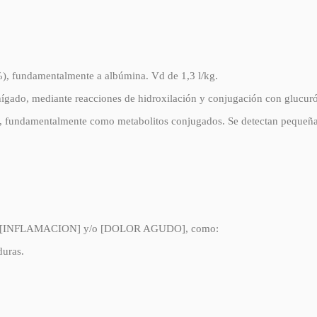
9%), fundamentalmente a albúmina. Vd de 1,3 l/kg.
ígado, mediante reacciones de hidroxilación y conjugación con glucur
), fundamentalmente como metabolitos conjugados. Se detectan pequeñas 
n con [INFLAMACION] y/o [DOLOR AGUDO], como:
uras.