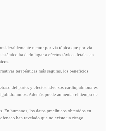
onsiderablemente menor por vía tópica que por vía
istémico ha dado lugar a efectos tóxicos fetales en
micos.
ernativas terapéuticas más seguras, los beneficios
retraso del parto, y efectos adversos cardiopulmonares
y oligohidramnios. Además puede aumentar el tiempo de
os. En humanos, los datos preclínicos obtenidos en
lofenaco han revelado que no existe un riesgo