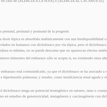
ilizar en caso de [ALERGIA A LA SOJA] o [ALERGIA AL CACAHUETE].
o prenatal, perinatal y postnatal de la progenie.
dosis tópica es absorbida sistémicamente con una biodisponibilidad c
olados en humanos con diclofenaco por vía tópica, pero el diclofenaco s
cutánea es mínima, no se puede descartar que no aparezcan efectos sisté
imeros trimestres del embarazo sólo se acepta si, no existiendo otras alt
e embarazo está contraindicado, ya que el diclofenaco se ha asociado a 
us e hipertensión pulmonar, y renales, como insuficiencia renal aguda 
l diclofenaco tenga un potencial teratogénico en ratones, ratas o conej
como en estudios de genotoxicidad, mutagénesis y carcinogénesis con dic