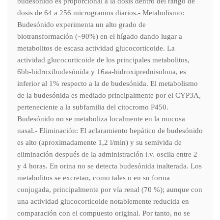
budesónido es proporcional a la dosis dentro del rango de
dosis de 64 a 256 microgramos diarios.- Metabolismo:
Budesónido experimenta un alto grado de
biotransformación (~90%) en el hígado dando lugar a
metabolitos de escasa actividad glucocorticoide. La
actividad glucocorticoide de los principales metabolitos,
6bb-hidroxibudesónida y 16aa-hidroxiprednisolona, es
inferior al 1% respecto a la de budesónida. El metabolismo
de la budesónida es mediado principalmente por el CYP3A,
perteneciente a la subfamilia del citocromo P450.
Budesónido no se metaboliza localmente en la mucosa
nasal.- Eliminación: El aclaramiento hepático de budesónido
es alto (aproximadamente 1,2 l/min) y su semivida de
eliminación después de la administración i.v. oscila entre 2
y 4 horas. En orina no se detecta budesónida inalterada. Los
metabolitos se excretan, como tales o en su forma
conjugada, principalmente por vía renal (70 %); aunque con
una actividad glucocorticoide notablemente reducida en
comparación con el compuesto original. Por tanto, no se