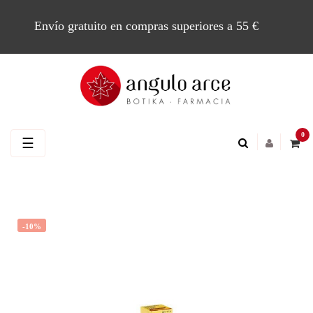
Envío gratuito en compras superiores a 55 €
0
Navegación
☰
de
palanca
-10%