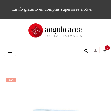
Envío gratuito en compras superiores a 55 €
0
Navegación
☰
de
palanca
-10%