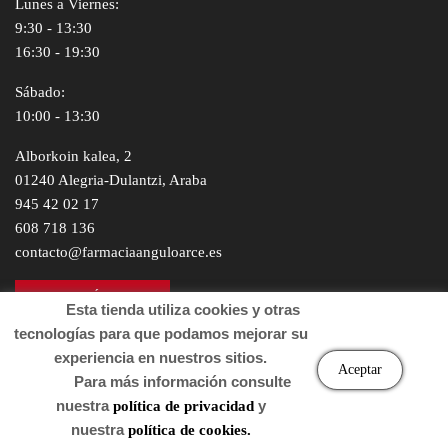
Lunes a Viernes:
9:30 - 13:30
16:30 - 19:30
Sábado:
10:00 - 13:30
Alborkoin kalea, 2
01240 Alegria-Dulantzi, Araba
945 42 02 17
608 718 136
contacto@farmaciaanguloarce.es
UBICACIÓN MAPS
Esta tienda utiliza cookies y otras
Venta de Medicamentos
tecnologías para que podamos mejorar su
experiencia en nuestros sitios.
Farmacia Angulo Arce | Nº autorización 010027
Aceptar
Para más información consulte
Ldo. Javier Angulo Arce y Lda. Amaia Angulo Arce | Colegiad@
nuestra
y
política de privacidad
nª 0972 y 1177 COF Alava
nuestra
política de cookies.