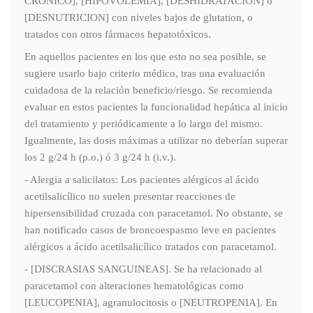
CRONICO], [HIPOVOLEMIA], [DESHIDRATACION] o
[DESNUTRICION] con niveles bajos de glutation, o
tratados con otros fármacos hepatotóxicos.
En aquellos pacientes en los que esto no sea posible, se
sugiere usarlo bajo criterio médico, tras una evaluación
cuidadosa de la relación beneficio/riesgo. Se recomienda
evaluar en estos pacientes la funcionalidad hepática al inicio
del tratamiento y periódicamente a lo largo del mismo.
Igualmente, las dosis máximas a utilizar no deberían superar
los 2 g/24 h (p.o.) ó 3 g/24 h (i.v.).
- Alergia a salicilatos: Los pacientes alérgicos al ácido
acetilsalicílico no suelen presentar reacciones de
hipersensibilidad cruzada con paracetamol. No obstante, se
han notificado casos de broncoespasmo leve en pacientes
alérgicos a ácido acetilsalicílico tratados con paracetamol.
- [DISCRASIAS SANGUINEAS]. Se ha relacionado al
paracetamol con alteraciones hematológicas como
[LEUCOPENIA], agranulocitosis o [NEUTROPENIA]. En