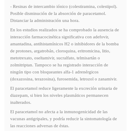
- Resinas de intercambio iónico (colestiramina, colestipol).
Posible disminución de la absorción de paracetamol.
Distanciar la administración una hora.
En los estudios realizados se ha comprobado la ausencia de
interacción farmacocinética significativa con adefovir,
amantadina, antihistamínicos H2 o inhibidores de la bomba
de protones, argatrobán, cloroquina, eritromicina, litio,
metotrexato, oseltamivir, sucralfato, telmisartán o
zolmitriptan. Tampoco se ha registrado interacción de
ningún tipo con bloqueantes alfa-1 adrenérgicos
(doxazosina, terazosina), furosemida, letrozol o zanamivir.
El paracetamol reduce ligeramente la excreción urinaria de
diazepam, si bien los niveles plasmáticos permanecen
inalterados.
El paracetamol no afecta a la inmunogenicidad de las
vacunas antigripales, y podría reducir la sintomatología de
las reacciones adversas de éstas.