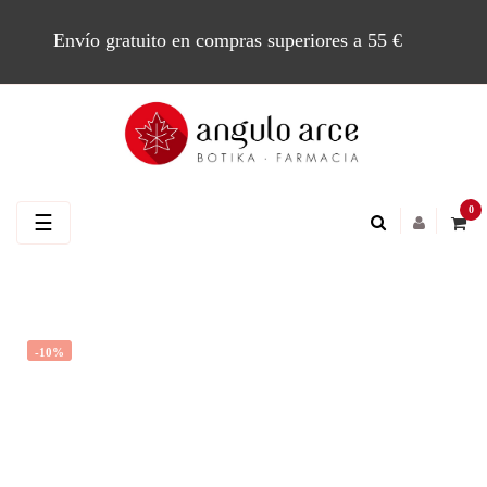
Envío gratuito en compras superiores a 55 €
0
Navegación
☰
de
palanca
-10%