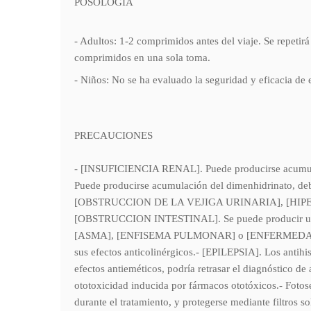
POSOLOGÍA
- Adultos: 1-2 comprimidos antes del viaje. Se repetir
comprimidos en una sola toma.
- Niños: No se ha evaluado la seguridad y eficacia de
PRECAUCIONES
- [INSUFICIENCIA RENAL]. Puede producirse acumulac
Puede producirse acumulación del dimenhidrinato, 
[OBSTRUCCION DE LA VEJIGA URINARIA], [HIPE
[OBSTRUCCION INTESTINAL]. Se puede producir un agra
[ASMA], [ENFISEMA PULMONAR] o [ENFERMEDAD PUL
sus efectos anticolinérgicos.- [EPILEPSIA]. Los antih
efectos antieméticos, podría retrasar el diagnóstico de
ototoxicidad inducida por fármacos ototóxicos.- Fotos
durante el tratamiento, y protegerse mediante filtros 