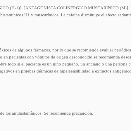
(H-1)], [ANTAGONISTA COLINERGICO MUSCARINICO (M)]. El dimen
histamínicos H1 y muscarínicos. La cafeína disminuye el efecto sedante
tóxicos de algunos fármacos, por lo que se recomienda evaluar periódica
to en pacientes con vómitos de origen desconocido se recomienda descart
 sobre todo si el paciente es un niño pequeño, un anciano o una persona
egativos en pruebas dérmicas de hipersensibilidad a extractos antigénic
 de los antihistamínicos. Se recomienda precaución.