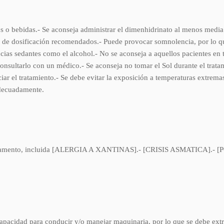
 o bebidas.- Se aconseja administrar el dimenhidrinato al menos media ho
os de dosificación recomendados.- Puede provocar somnolencia, por lo q
cias sedantes como el alcohol.- No se aconseja a aquellos pacientes en
sultarlo con un médico.- Se aconseja no tomar el Sol durante el tratam
ciar el tratamiento.- Se debe evitar la exposición a temperaturas extrema
adecuadamente.
dicamento, incluida [ALERGIA A XANTINAS].- [CRISIS ASMATICA].- [PO
capacidad para conducir y/o manejar maquinaria, por lo que se debe ext