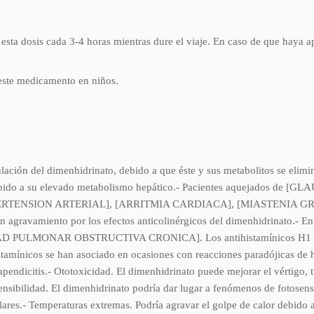
á esta dosis cada 3-4 horas mientras dure el viaje. En caso de que haya 
 este medicamento en niños.
ión del dimenhidrinato, debido a que éste y sus metabolitos se eli
debido a su elevado metabolismo hepático.- Pacientes aquejados d
RTENSION ARTERIAL], [ARRITMIA CARDIACA], [MIASTENIA GRAV
vamiento por los efectos anticolinérgicos del dimenhidrinato.- Enfer
MONAR OBSTRUCTIVA CRONICA]. Los antihistamínicos H1 podrían 
istamínicos se han asociado en ocasiones con reacciones paradójicas de
 apendicitis.- Ototoxicidad. El dimenhidrinato puede mejorar el vértigo, 
ensibilidad. El dimenhidrinato podría dar lugar a fenómenos de fotosens
solares.- Temperaturas extremas. Podría agravar el golpe de calor debido