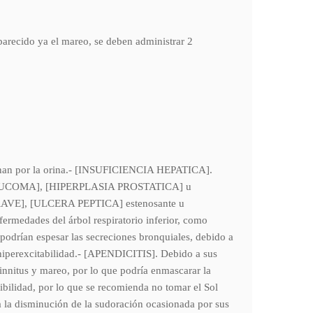
aparecido ya el mareo, se deben administrar 2
minan por la orina.- [INSUFICIENCIA HEPATICA].
e [GLAUCOMA], [HIPERPLASIA PROSTATICA] u
E], [ULCERA PEPTICA] estenosante u
medades del árbol respiratorio inferior, como
espesar las secreciones bronquiales, debido a
 hiperexcitabilidad.- [APENDICITIS]. Debido a sus
tinnitus y mareo, por lo que podría enmascarar la
ibilidad, por lo que se recomienda no tomar el Sol
 a la disminución de la sudoración ocasionada por sus