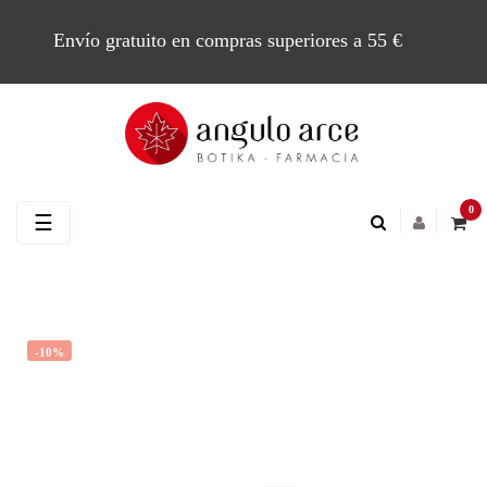
Envío gratuito en compras superiores a 55 €
0
Navegación
☰
de
palanca
-10%