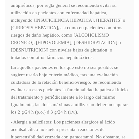
antipiréticos, por regla general se recomienda evitar su
utilización en pacientes con enfermedad hepática,
incluyendo [INSUFICIENCIA HEPATICA], [HEPATITIS] o
[CIRROSIS HEPATICA], así como en pacientes con otros
riesgos de daño hepático, como [ALCOHOLISMO
CRONICO], [HIPOVOLEMIA], [DESHIDRATACION] o
[DESNUTRICION] con niveles bajos de glutation, o
tratados con otros fármacos hepatotóxicos.
En aquellos pacientes en los que esto no sea posible, se
sugiere usarlo bajo criterio médico, tras una evaluación
cuidadosa de la relación beneficio/riesgo. Se recomienda
evaluar en estos pacientes la funcionalidad hepática al inicio
del tratamiento y periódicamente a lo largo del mismo.
Igualmente, las dosis máximas a utilizar no deberían superar
los 2 g/24 h (p.o.) ó 3 g/24 h (i.v.).
- Alergia a salicilatos: Los pacientes alérgicos al ácido
acetilsalicílico no suelen presentar reacciones de
hipersensibilidad cruzada con paracetamol. No obstante, se