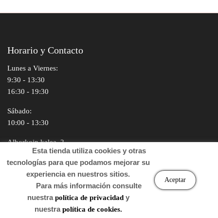
Horario y Contacto
Lunes a Viernes:
9:30 - 13:30
16:30 - 19:30
Sábado:
10:00 - 13:30
Alborkoin kalea, 2
Esta tienda utiliza cookies y otras
01240 Alegria-Dulantzi, Araba
tecnologías para que podamos mejorar su
945 42 02 17
experiencia en nuestros sitios.
608 718 136
Aceptar
Para más información consulte
contacto@farmaciaanguloarce.es
nuestra
y
política de privacidad
nuestra
política de cookies.
UBICACIÓN MAPS