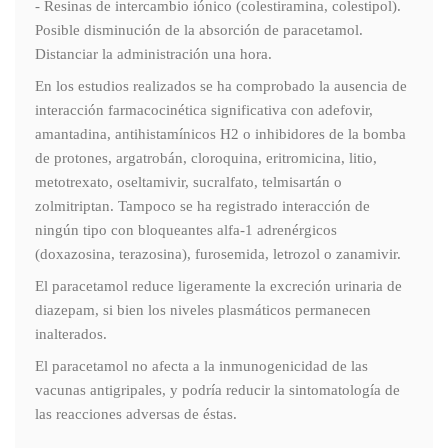
- Resinas de intercambio iónico (colestiramina, colestipol).
Posible disminución de la absorción de paracetamol.
Distanciar la administración una hora.
En los estudios realizados se ha comprobado la ausencia de
interacción farmacocinética significativa con adefovir,
amantadina, antihistamínicos H2 o inhibidores de la bomba
de protones, argatrobán, cloroquina, eritromicina, litio,
metotrexato, oseltamivir, sucralfato, telmisartán o
zolmitriptan. Tampoco se ha registrado interacción de
ningún tipo con bloqueantes alfa-1 adrenérgicos
(doxazosina, terazosina), furosemida, letrozol o zanamivir.
El paracetamol reduce ligeramente la excreción urinaria de
diazepam, si bien los niveles plasmáticos permanecen
inalterados.
El paracetamol no afecta a la inmunogenicidad de las
vacunas antigripales, y podría reducir la sintomatología de
las reacciones adversas de éstas.