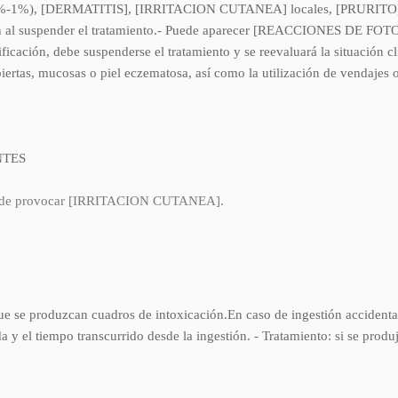
,1%-1%), [DERMATITIS], [IRRITACION CUTANEA] locales, [PRURITO
n al suspender el tratamiento.- Puede aparecer [REACCIONES DE FO
ficación, debe suspenderse el tratamiento y se reevaluará la situación c
biertas, mucosas o piel eczematosa, así como la utilización de vendajes 
NTES
 puede provocar [IRRITACION CUTANEA].
ue se produzcan cuadros de intoxicación.En caso de ingestión accidental
 y el tiempo transcurrido desde la ingestión. - Tratamiento: si se produ