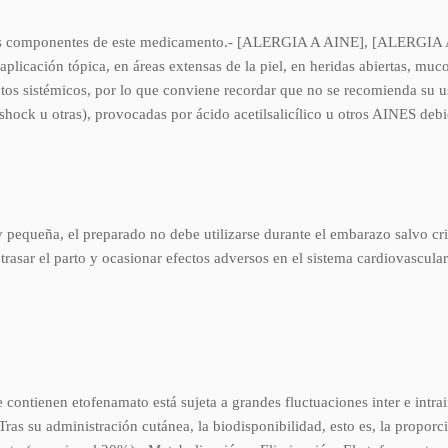
e los componentes de este medicamento.- [ALERGIA A AINE], [ALERGIA
 aplicación tópica, en áreas extensas de la piel, en heridas abiertas, mu
ctos sistémicos, por lo que conviene recordar que no se recomienda su 
, shock u otras), provocadas por ácido acetilsalicílico u otros AINES deb
pequeña, el preparado no debe utilizarse durante el embarazo salvo cr
retrasar el parto y ocasionar efectos adversos en el sistema cardiovascula
contienen etofenamato está sujeta a grandes fluctuaciones inter e intrai
. Tras su administración cutánea, la biodisponibilidad, esto es, la propor