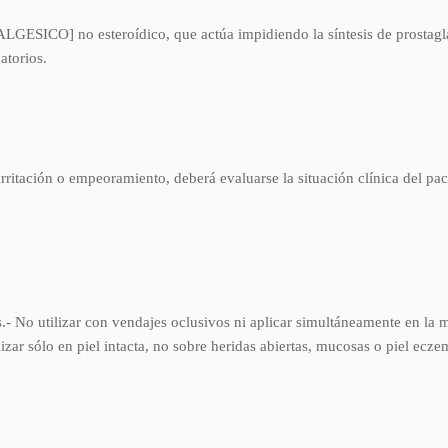
CO] no esteroídico, que actúa impidiendo la síntesis de prostagland
atorios.
irritación o empeoramiento, deberá evaluarse la situación clínica del pa
.- No utilizar con vendajes oclusivos ni aplicar simultáneamente en la 
lizar sólo en piel intacta, no sobre heridas abiertas, mucosas o piel ecze