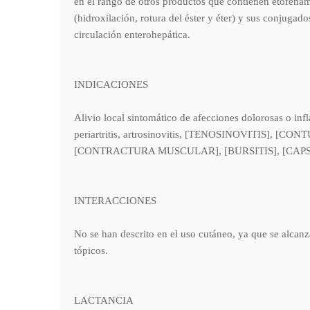
en el rango de otros productos que contienen etofenam
(hidroxilación, rotura del éster y éter) y sus conjuga
circulación enterohepática.
INDICACIONES
Alivio local sintomático de afecciones dolorosas o inf
periartritis, artrosinovitis, [TENOSINOVITIS], [CO
[CONTRACTURA MUSCULAR], [BURSITIS], [CAPSUL
INTERACCIONES
No se han descrito en el uso cutáneo, ya que se alcanz
tópicos.
LACTANCIA