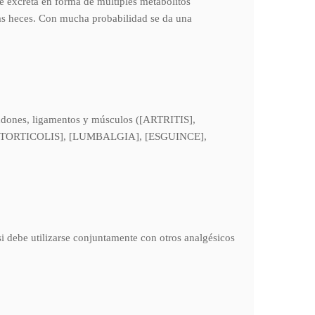
e excreta en forma de múltiples metabolitos
 las heces. Con mucha probabilidad se da una
 tendones, ligamentos y músculos ([ARTRITIS],
illa, [TORTICOLIS], [LUMBALGIA], [ESGUINCE],
i debe utilizarse conjuntamente con otros analgésicos