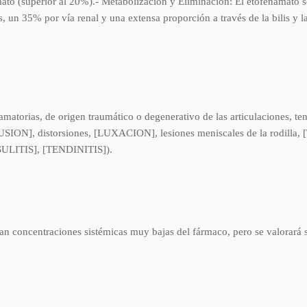
ato (superior al 20%).- Metabolización y Eliminación: El etofenamato s
dos, un 35% por vía renal y una extensa proporción a través de la bilis y
lamatorias, de origen traumático o degenerativo de las articulaciones,
NTUSION], distorsiones, [LUXACION], lesiones meniscales de la rod
ITIS], [TENDINITIS]).
an concentraciones sistémicas muy bajas del fármaco, pero se valorará s