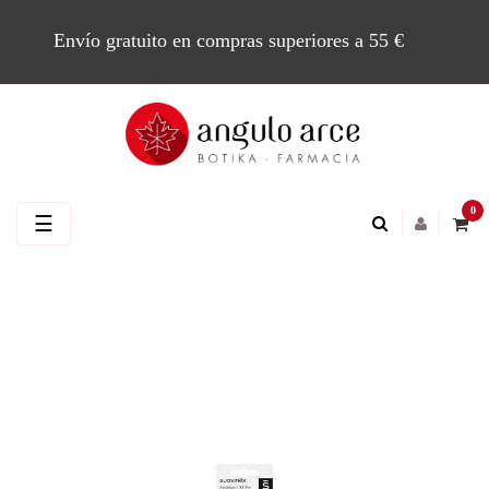
Envío gratuito en compras superiores a 55 €
0
Navegación
☰
de
palanca