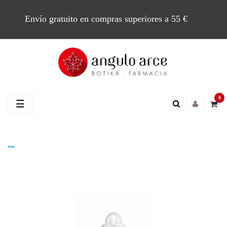
Envío gratuito en compras superiores a 55 €
0
Navegación
☰
de
palanca