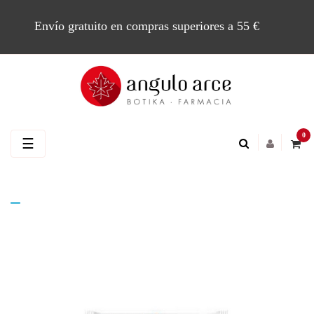
Envío gratuito en compras superiores a 55 €
0
Navegación
☰
de
palanca