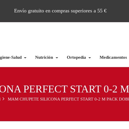
Envío gratuito en compras superiores a 55 €
giene-Salud
Nutrición
Ortopedia
Medicamentos
ONA PERFECT START 0-2 
l
MAM CHUPETE SILICONA PERFECT START 0-2 M PACK DOB