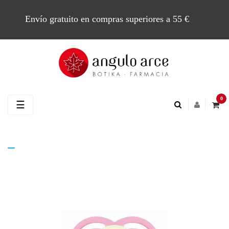
Envío gratuito en compras superiores a 55 €
0
Navegación
☰
de
palanca