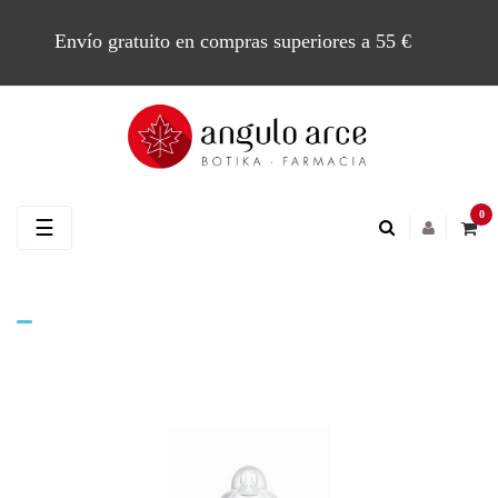
Envío gratuito en compras superiores a 55 €
0
Navegación
☰
de
palanca