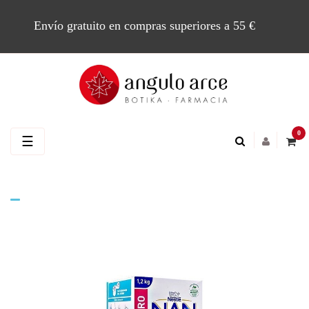
Envío gratuito en compras superiores a 55 €
0
Navegación
☰
de
palanca