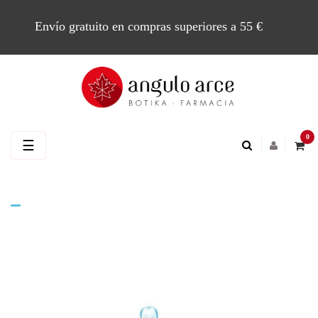
Envío gratuito en compras superiores a 55 €
0
Navegación
☰
de
palanca