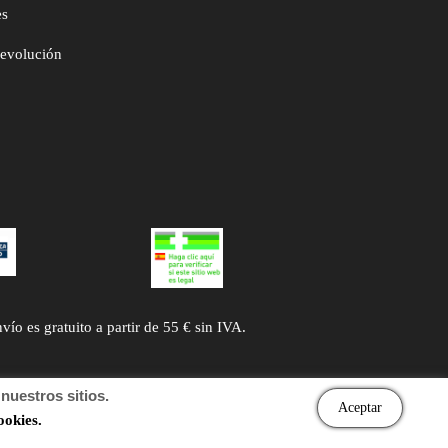
es
devolución
 es gratuito a partir de 55 € sin IVA.
uestros sitios.
Aceptar
ookies.