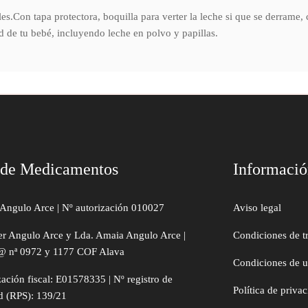
les.Con tapa protectora, boquilla para verter la leche si que se derrame
 de tu bebé, incluyendo leche en polvo y papillas.
 de Medicamentos
Informaci
Angulo Arce | Nº autorización 010027
Aviso legal
er Angulo Arce y Lda. Amaia Angulo Arce |
Condiciones de t
@ nª 0972 y 1177 COF Alava
Condiciones de 
zación fiscal: E01578335 | Nº registro de
Política de priva
d (RPS): 139/21