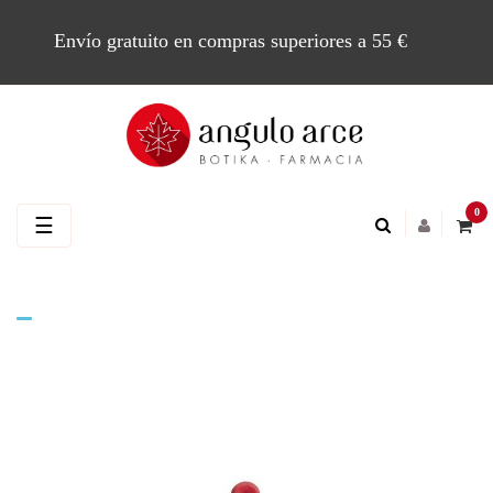
Envío gratuito en compras superiores a 55 €
0
Navegación
☰
de
palanca