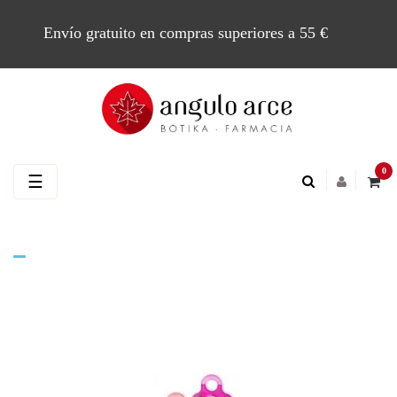
Envío gratuito en compras superiores a 55 €
0
Navegación
☰
de
palanca