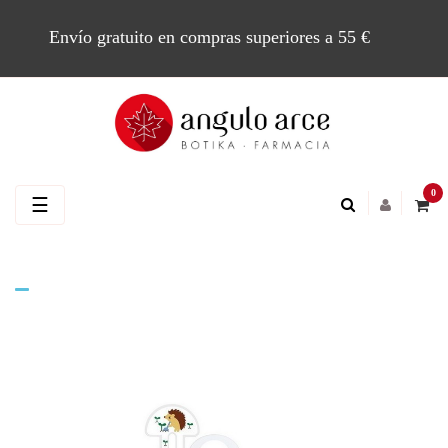
Envío gratuito en compras superiores a 55 €
0
Navegación
☰
de
palanca