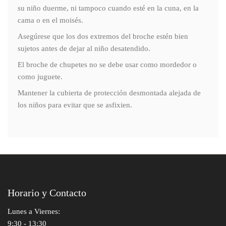
su niño duerme, ni tampoco cuando esté en la cuna, en la
cama o en el moisés.
Asegúrese que los dos extremos del broche estén bien
sujetos antes de dejar al niño desatendido.
El broche de chupetes no se debe usar como mordedor o
como juguete.
Mantener la cubierta de protección desmontada alejada de
los niños para evitar que se asfixien.
Horario y Contacto
Lunes a Viernes:
9:30 - 13:30