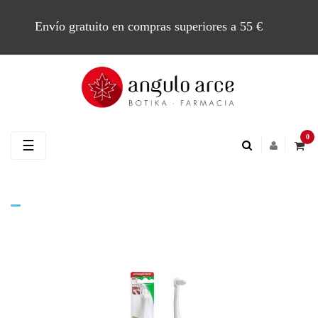
Envío gratuito en compras superiores a 55 €
0
Navegación
☰
de
palanca