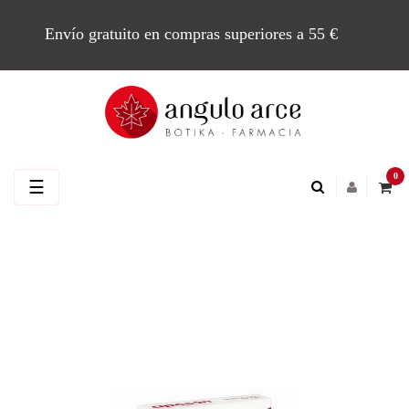
Envío gratuito en compras superiores a 55 €
0
Navegación
☰
de
palanca