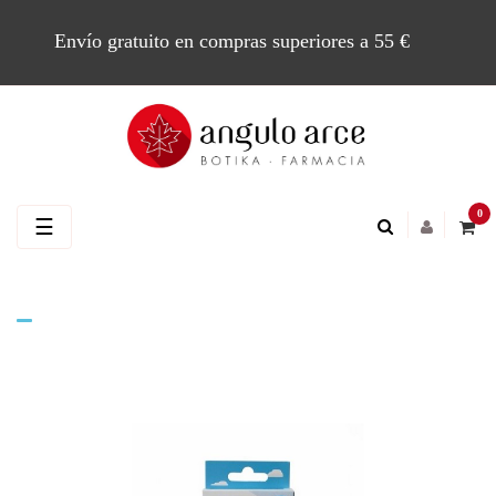
Envío gratuito en compras superiores a 55 €
0
Navegación
☰
de
palanca