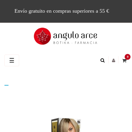
Envío gratuito en compras superiores a 55 €
0
Navegación
☰
de
palanca