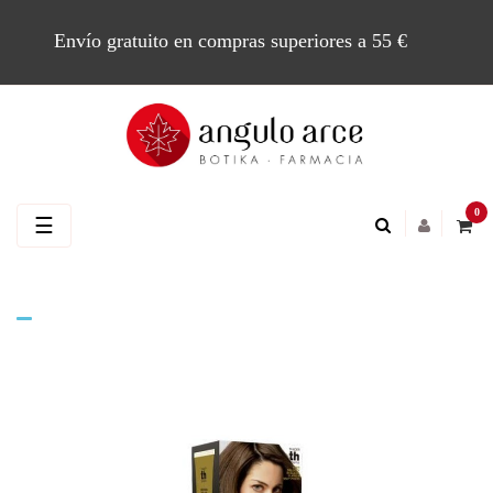
Envío gratuito en compras superiores a 55 €
0
Navegación
☰
de
palanca