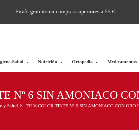
Envío gratuito en compras superiores a 55 €
giene-Salud
Nutrición
Ortopedia
Medicamentos
TE Nº 6 SIN AMONIACO C
e y Salud
TH V-COLOR TINTE Nº 6 SIN AMONIACO CON ORO 