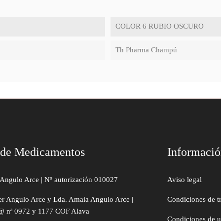
COLOR 6 RUBIO OSCURO
Th Pharma Champú
 de Medicamentos
Informaci
Angulo Arce | Nº autorización 010027
Aviso legal
er Angulo Arce y Lda. Amaia Angulo Arce |
Condiciones de t
@ nª 0972 y 1177 COF Alava
Condiciones de 