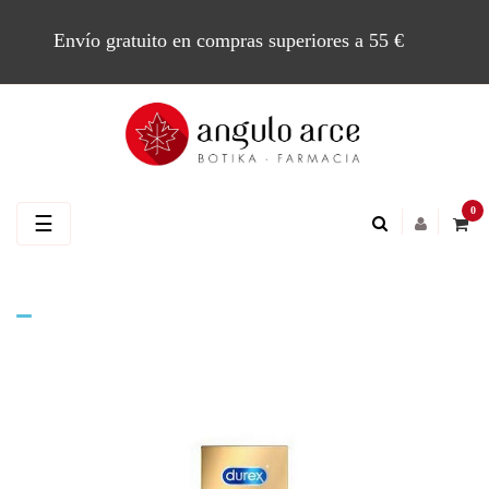
Envío gratuito en compras superiores a 55 €
0
Navegación
☰
de
palanca