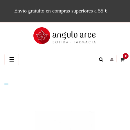
Envío gratuito en compras superiores a 55 €
0
Navegación
☰
de
palanca