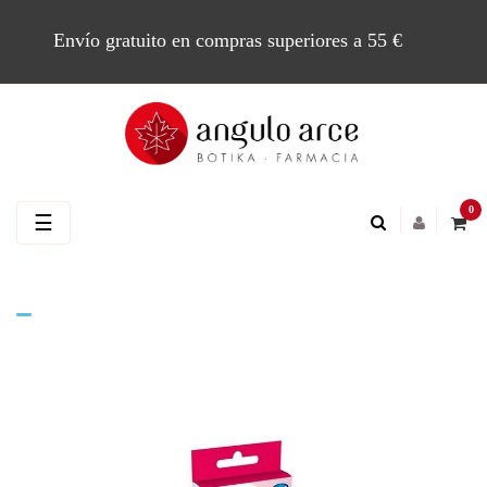
Envío gratuito en compras superiores a 55 €
0
Navegación
☰
de
palanca