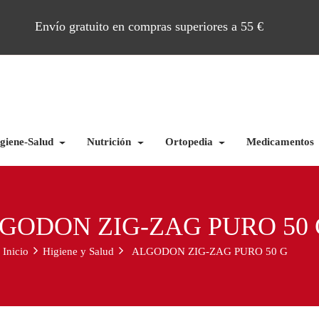
Envío gratuito en compras superiores a 55 €
giene-Salud
Nutrición
Ortopedia
Medicamentos
GODON ZIG-ZAG PURO 50 
Inicio
Higiene y Salud
ALGODON ZIG-ZAG PURO 50 G