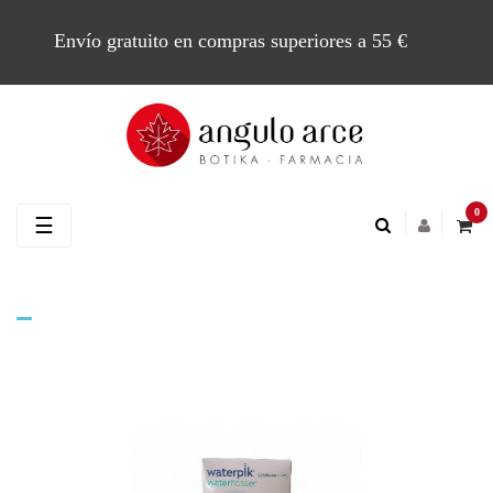
Envío gratuito en compras superiores a 55 €
0
Navegación
☰
de
palanca