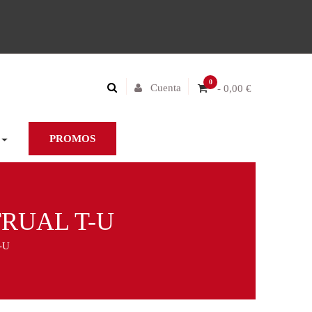
0
Cuenta
- 0,00 €
PROMOS
TRUAL T-U
-U