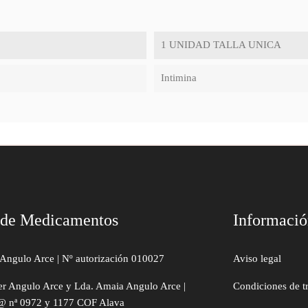
1 UNIDAD TALLA UNICA
Intimina
 de Medicamentos
Informaci
Angulo Arce | Nº autorización 010027
Aviso legal
er Angulo Arce y Lda. Amaia Angulo Arce |
Condiciones de t
@ nª 0972 y 1177 COF Alava