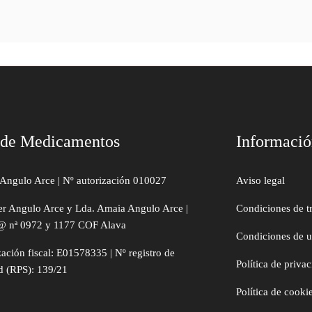
 de Medicamentos
Informaci
Angulo Arce | Nº autorización 010027
Aviso legal
er Angulo Arce y Lda. Amaia Angulo Arce |
Condiciones de t
@ nª 0972 y 1177 COF Alava
Condiciones de 
zación fiscal: E01578335 | Nº registro de
Política de priva
d (RPS): 139/21
Política de cooki