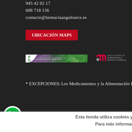
945 42 02 17
608 718 136
contacto@farmaciaanguloarce.es
UBICACIÓN MAPS
* EXCEPCIONES: Los Medicamentos y la Alimentación Infa
Esta tienda utiliza cookies y o
© Desarrollado por
Sogifar
y
DTD Soluciones
. Derechos
Para más informació