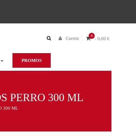
0
Cuenta
- 0,00 €
PROMOS
 PERRO 300 ML
 300 ML