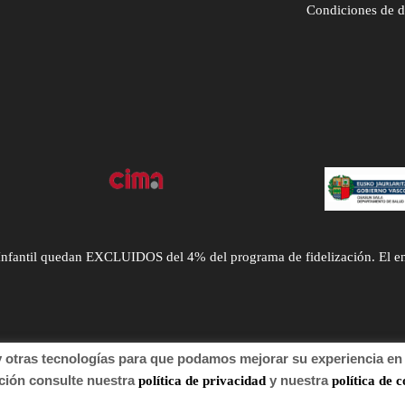
Condiciones de 
ntil quedan EXCLUIDOS del 4% del programa de fidelización. El envío
tras tecnologías para que podamos mejorar su experiencia en n
 de autor 2022 Farmacia.
n consulte nuestra
y nuestra
política de privacidad
política de c